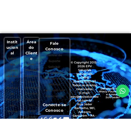
Instit
Área
Fale
ucion
do
Conosco
al
Client
Central de
e
Sobre
Suporte
© Copyright 2015 -
Meus
Nós
2026 EPV
Solicitar
Pedidos
Soluções
Sustent
Orçamento
Industriais.
Acompa
abilidad
CNPJ:
Solicitar Visita
22.837/0001-27
nhar
e
Técnica
Todos os direitos
Entrega
Política
Desenvolvido por
reservados.
Falar com um
Wasly Paumgartten
E-mail:
Dúvidas
de
e Amaury
Especialista
epv@epvsolucoesi
Schroeder
Frequen
Privacid
nd.com.br
Conecte-se
Rua Jáder
tes
ade
Barbalho, 981,
Conosco
(FAQ)
Termos
Amparo,
Santarém - PA -
Garantias
e
Brasil
, Trocas e
Condiçõ
CEP.: 68035-490
Devoluçõ
es de