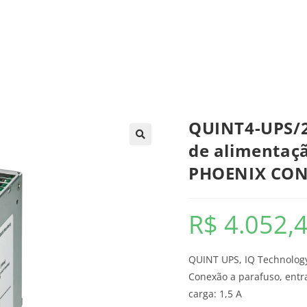
trica
Automação
Painéis e CCMs
Ferramentas
QUINT4-UPS/2
de alimentaçã
PHOENIX CO
R$
4.052,
QUINT UPS, IQ Technology
Conexão a parafuso, entra
carga: 1,5 A