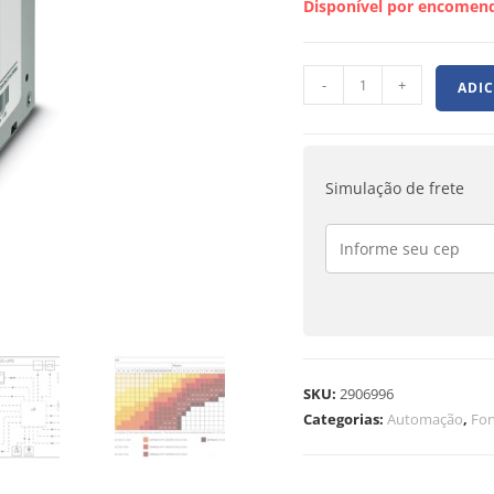
Disponível por encomen
-
+
ADI
Simulação de frete
SKU:
2906996
Categorias:
Automação
,
Fon