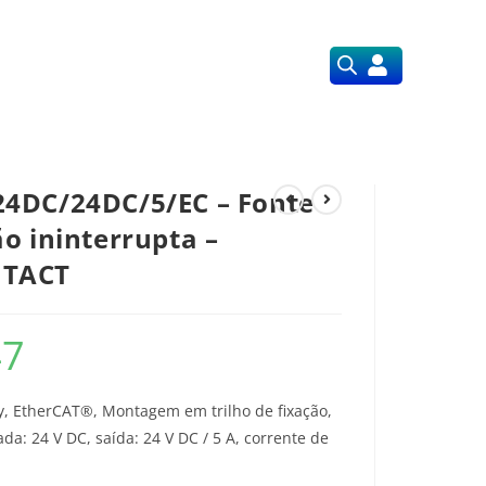
Orçamentos
Nossos Serviços
4DC/24DC/5/EC – Fonte
o ininterrupta –
NTACT
47
, EtherCAT®, Montagem em trilho de fixação,
da: 24 V DC, saída: 24 V DC / 5 A, corrente de