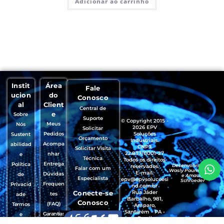
Adicionar ao carrinho
Instit
Área
Fale
ucion
do
Conosco
al
Client
Central de
e
Sobre
Suporte
© Copyright 2015 -
Meus
Nós
2026 EPV
Solicitar
Pedidos
Soluções
Sustent
Orçamento
Industriais.
Acompa
abilidad
CNPJ:
Solicitar Visita
22.837/0001-27
nhar
e
Técnica
Todos os direitos
Entrega
Política
Desenvolvido por
reservados.
Falar com um
Wasly Paumgartten
E-mail:
Dúvidas
de
e Amaury
Especialista
epv@epvsolucoesi
Schroeder
Frequen
Privacid
nd.com.br
Conecte-se
Rua Jáder
tes
ade
Barbalho, 981,
Conosco
(FAQ)
Termos
Amparo,
Santarém - PA -
Garantias
e
Brasil
, Trocas e