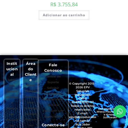
R$
3.755,84
Adicionar ao carrinho
Instit
Área
Fale
ucion
do
Conosco
al
Client
Central de
e
Sobre
Suporte
© Copyright 2015 -
Meus
Nós
2026 EPV
Solicitar
Pedidos
Soluções
Sustent
Orçamento
Industriais.
Acompa
abilidad
CNPJ:
Solicitar Visita
22.837/0001-27
nhar
e
Técnica
Todos os direitos
Entrega
Política
Desenvolvido por
reservados.
Falar com um
Wasly Paumgartten
E-mail:
Dúvidas
de
e Amaury
Especialista
epv@epvsolucoesi
Schroeder
Frequen
Privacid
nd.com.br
Conecte-se
Rua Jáder
tes
ade