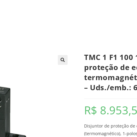
trica
Automação
Painéis e CCMs
Ferramentas
TMC 1 F1 100 
proteção de 
termomagnét
– Uds./emb.: 
R$
8.953,
Disjuntor de proteção d
(termomagnético), 1-polos