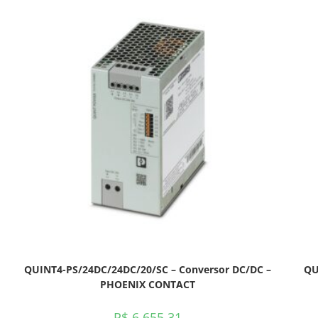
QUINT4-PS/24DC/24DC/20/SC – Conversor DC/DC –
QU
PHOENIX CONTACT
R$
6.655,31