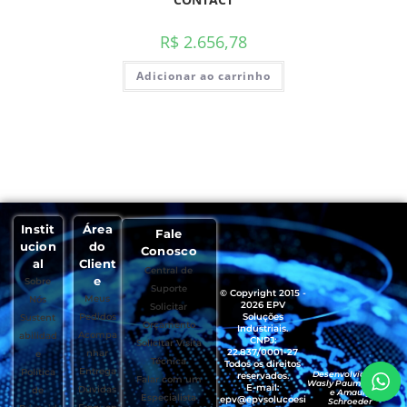
R$
2.656,78
Adicionar ao carrinho
Instit
Área
Fale
ucion
do
Conosco
al
Client
Central de
e
Sobre
Suporte
© Copyright 2015 -
Meus
Nós
2026 EPV
Solicitar
Pedidos
Soluções
Sustent
Orçamento
Industriais.
Acompa
abilidad
CNPJ:
Solicitar Visita
22.837/0001-27
nhar
e
Técnica
Todos os direitos
Entrega
Política
Desenvolvido por
reservados.
Falar com um
Wasly Paumgartten
E-mail:
Dúvidas
de
e Amaury
Especialista
epv@epvsolucoesi
Schroeder