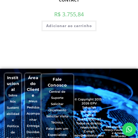
R$
3.755,84
Adicionar ao carrinho
Instit
Área
Fale
ucion
do
Conosco
al
Client
Central de
e
Sobre
Suporte
© Copyright 2015 -
Meus
Nós
2026 EPV
Solicitar
Pedidos
Soluções
Sustent
Orçamento
Industriais.
Acompa
abilidad
CNPJ:
Solicitar Visita
22.837/0001-27
nhar
e
Técnica
Todos os direitos
Entrega
Política
Desenvolvido por
reservados.
Falar com um
Wasly Paumgartten
E-mail:
Dúvidas
de
e Amaury
Especialista
epv@epvsolucoesi
Schroeder