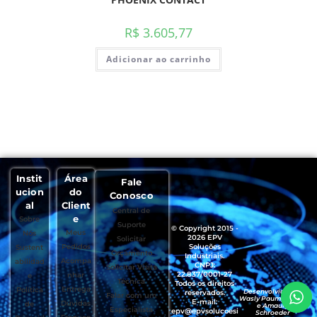
R$
3.605,77
Adicionar ao carrinho
Instit
Área
Fale
ucion
do
Conosco
al
Client
Central de
e
Sobre
Suporte
© Copyright 2015 -
Meus
Nós
2026 EPV
Solicitar
Pedidos
Soluções
Sustent
Orçamento
Industriais.
Acompa
abilidad
CNPJ:
Solicitar Visita
22.837/0001-27
nhar
e
Técnica
Todos os direitos
Entrega
Política
Desenvolvido por
reservados.
Falar com um
Wasly Paumgartten
E-mail:
Dúvidas
de
e Amaury
Especialista
epv@epvsolucoesi
Schroeder