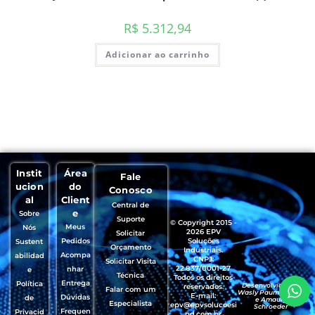
R$
5.312,94
Adicionar ao carrinho
Instit
Área
Fale
ucion
do
Conosco
al
Client
Central de
e
Sobre
Suporte
© Copyright 2015 -
Meus
Nós
2026 EPV
Solicitar
Pedidos
Soluções
Sustent
Orçamento
Industriais.
Acompa
abilidad
CNPJ:
Solicitar Visita
22.837/0001-27
nhar
e
Técnica
Todos os direitos
Entrega
Política
Desenvolvido por
reservados.
Falar com um
Wasly Paumgartten
E-mail:
Dúvidas
de
e Amaury
Especialista
epv@epvsolucoesi
Schroeder
Frequen
Privacid
nd.com.br