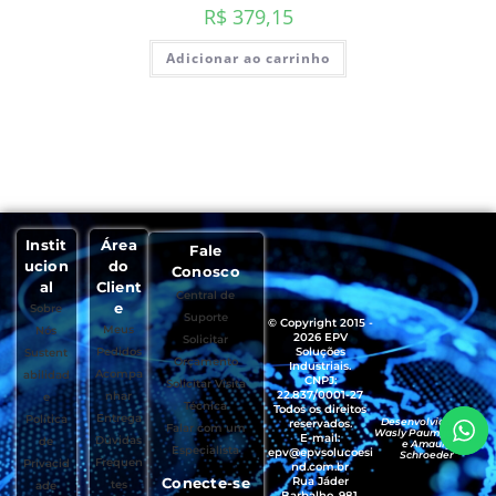
R$
379,15
Adicionar ao carrinho
Instit
Área
Fale
ucion
do
Conosco
al
Client
Central de
e
Sobre
Suporte
© Copyright 2015 -
Meus
Nós
2026 EPV
Solicitar
Pedidos
Soluções
Sustent
Orçamento
Industriais.
Acompa
abilidad
CNPJ:
Solicitar Visita
22.837/0001-27
nhar
e
Técnica
Todos os direitos
Entrega
Política
Desenvolvido por
reservados.
Falar com um
Wasly Paumgartten
E-mail:
Dúvidas
de
e Amaury
Especialista
epv@epvsolucoesi
Schroeder
Frequen
Privacid
nd.com.br
Conecte-se
Rua Jáder
tes
ade
Barbalho, 981,