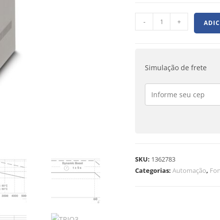
-
+
ADI
Simulação de frete
SKU:
1362783
Categorias:
Automação
,
Fon