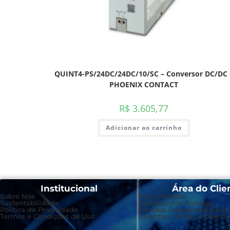
QUINT4-PS/24DC/24DC/10/SC – Conversor DC/DC 
PHOENIX CONTACT
R$
3.605,77
Adicionar ao carrinho
Institucional
Área do Clie
Sobre Nós
Meus Pedidos
Sustentabilidade
Acompanhar Entrega
Política de Privacidade
Dúvidas Frequentes (FAQ)
Termos e Condições de Uso
Garantias, Trocas e Devolu