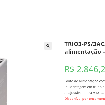
trica
Automação
Painéis e CCMs
Ferramentas
TRIO3-PS/3AC
alimentação
R$
2.846,
Fonte de alimentação com
in, Montagem em trilho de 
A, ajustável de 24 V DC …
Disponível por encomen