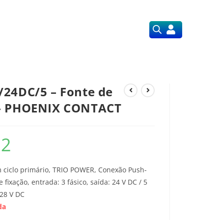
Orçamentos
Nossos Serviços
/24DC/5 – Fonte de
 – PHOENIX CONTACT
22
 ciclo primário, TRIO POWER, Conexão Push-
fixação, entrada: 3 fásico, saída: 24 V DC / 5
 28 V DC
da