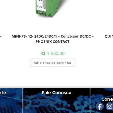
–
MINI-PS- 12- 24DC/24DC/1 – Conversor DC/DC –
QUIN
PHOENIX CONTACT
R$
1.930,00
Adicionar ao carrinho
nte
Fale Conosco
Central de Suporte
Cone
Solicitar Orçamento
Solicitar Visita Técnica
ções
Falar com um Especialista