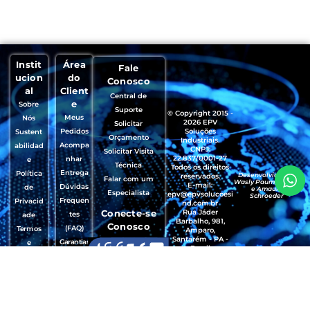
Instit
Área
Fale
ucion
do
Conosco
al
Client
Central de
e
Sobre
Suporte
© Copyright 2015 -
Meus
Nós
2026 EPV
Solicitar
Pedidos
Soluções
Sustent
Orçamento
Industriais.
Acompa
abilidad
CNPJ:
Solicitar Visita
22.837/0001-27
nhar
e
Técnica
Todos os direitos
Entrega
Política
Desenvolvido por
reservados.
Falar com um
Wasly Paumgartten
E-mail:
Dúvidas
de
e Amaury
Especialista
epv@epvsolucoesi
Schroeder
Frequen
Privacid
nd.com.br
Conecte-se
Rua Jáder
tes
ade
Barbalho, 981,
Conosco
(FAQ)
Termos
Amparo,
Santarém - PA -
Garantias
e
Brasil
, Trocas e
Condiçõ
CEP.: 68035-490
Devoluçõ
es de
es
Uso