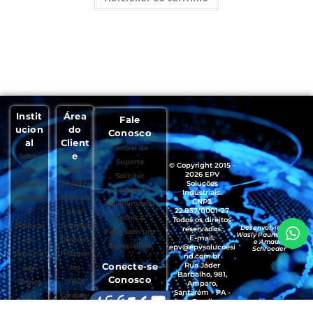
Instit
Área
Fale
ucion
do
Conosco
al
Client
Central de
e
Sobre
Suporte
© Copyright 2015 -
Meus
Nós
2026 EPV
Solicitar
Pedidos
Soluções
Sustent
Orçamento
Industriais.
Acompa
abilidad
CNPJ:
Solicitar Visita
22.837/0001-27
nhar
e
Técnica
Todos os direitos
Entrega
Política
Desenvolvido por
reservados.
Falar com um
Wasly Paumgartten
E-mail:
Dúvidas
de
e Amaury
Especialista
epv@epvsolucoesi
Schroeder
Frequen
Privacid
nd.com.br
Conecte-se
Rua Jáder
tes
ade
Barbalho, 981,
Conosco
(FAQ)
Termos
Amparo,
Santarém - PA -
Garantias
e
Brasil
, Trocas e
Condiçõ
CEP.: 68035-490