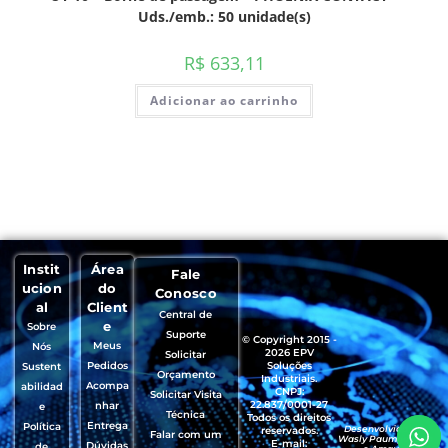
Uds./emb.: 50 unidade(s)
R$
633,11
Adicionar ao carrinho
Instit
Área
Fale
ucion
do
Conosco
al
Client
Central de
e
Sobre
Suporte
© Copyright 2015 -
Meus
Nós
2026 EPV
Solicitar
Pedidos
Soluções
Sustent
Orçamento
Industriais.
Acompa
abilidad
CNPJ:
Solicitar Visita
22.837/0001-27
nhar
e
Técnica
Todos os direitos
Entrega
Política
Desenvolvido por
reservados.
Falar com um
Wasly Paumgartten
E-mail:
Dúvidas
de