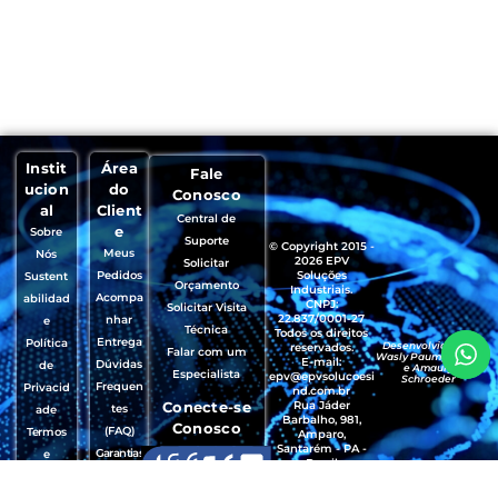
Instit
Área
Fale
ucion
do
Conosco
al
Client
Central de
e
Sobre
Suporte
© Copyright 2015 -
Meus
Nós
2026 EPV
Solicitar
Pedidos
Soluções
Sustent
Orçamento
Industriais.
Acompa
abilidad
CNPJ:
Solicitar Visita
22.837/0001-27
nhar
e
Técnica
Todos os direitos
Entrega
Política
Desenvolvido por
reservados.
Falar com um
Wasly Paumgartten
E-mail:
Dúvidas
de
e Amaury
Especialista
epv@epvsolucoesi
Schroeder
Frequen
Privacid
nd.com.br
Conecte-se
Rua Jáder
tes
ade
Barbalho, 981,
Conosco
(FAQ)
Termos
Amparo,
Santarém - PA -
Garantias
e
Brasil
, Trocas e
Condiçõ
CEP.: 68035-490
Devoluçõ