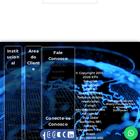
Instit
Área
Fale
ucion
do
Conosco
al
Client
Central de
e
Sobre
Suporte
© Copyright 2015 -
Meus
Nós
2026 EPV
Solicitar
Pedidos
Soluções
Sustent
Orçamento
Industriais.
Acompa
abilidad
CNPJ:
Solicitar Visita
22.837/0001-27
nhar
e
Técnica
Todos os direitos
Entrega
Política
Desenvolvido por
reservados.
Falar com um
Wasly Paumgartten
E-mail:
Dúvidas
de
e Amaury
Especialista
epv@epvsolucoesi
Schroeder
Frequen
Privacid
nd.com.br
Conecte-se
Rua Jáder
tes
ade
Barbalho, 981,
Conosco
(FAQ)
Termos
Amparo,
Santarém - PA -
Garantias
e
Brasil
, Trocas e
Condiçõ
CEP.: 68035-490