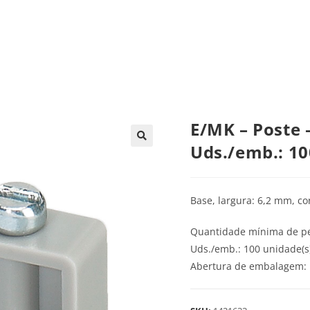
trica
Automação
Painéis e CCMs
Ferramentas
E/MK – Poste
Uds./emb.: 10
Base, largura: 6,2 mm, cor
Quantidade mínima de pe
Uds./emb.: 100 unidade(s
Abertura de embalagem: 