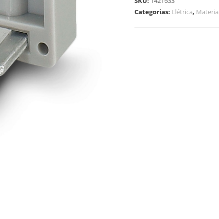
SKU:
1421633
Categorias:
Elétrica
,
Materi